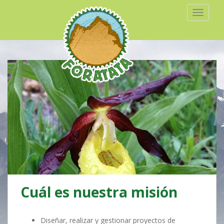
TOGGLE
Cuál es nuestra misión
Diseñar, realizar y gestionar proyectos de