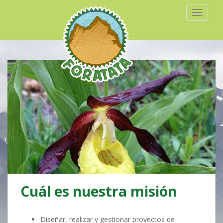
TOGGLE
Cuál es nuestra misión
Diseñar, realizar y gestionar proyectos de