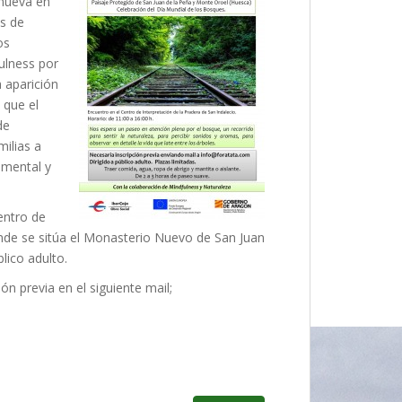
nueva en
os de
os
ulness por
a aparición
 que el
de
milias a
amental y
entro de
onde se sitúa el Monasterio Nuevo de San Juan
blico adulto.
ión previa en el siguiente mail;