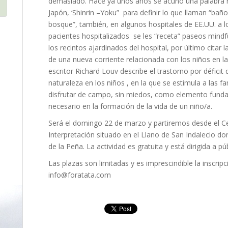
demasiado. Hace ya unos años se acuñó una palabra 
Japón, ‘Shinrin –Yoku” para definir lo que llaman “bañ
bosque”, también, en algunos hospitales de EE.UU. a l
pacientes hospitalizados se les “receta” paseos mindf
los recintos ajardinados del hospital, por último citar l
de una nueva corriente relacionada con los niños en la
escritor Richard Louv describe el trastorno por déficit 
naturaleza en los niños , en la que se estimula a las fa
disfrutar de campo, sin miedos, como elemento fund
necesario en la formación de la vida de un niño/a.
Será el domingo 22 de marzo y partiremos desde el C
Interpretación situado en el Llano de San Indalecio d
de la Peña. La actividad es gratuita y está dirigida a pú
Las plazas son limitadas y es imprescindible la inscripc
info@foratata.com